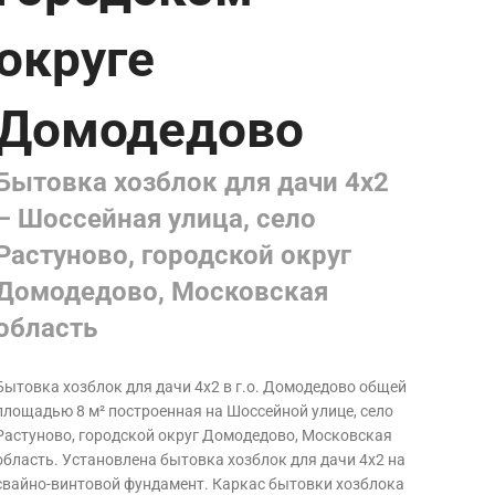
округе
Домодедово
Бытовка хозблок для дачи 4х2
– Шоссейная улица, село
Растуново, городской округ
Домодедово, Московская
область
Бытовка хозблок для дачи 4х2 в
г.о. Домодедово
общей
площадью 8 м² построенная на Шоссейной улице, село
Растуново, городской округ Домодедово, Московская
область.
Установлена бытовка хозблок для дачи 4х2 на
свайно-винтовой фундамент
. Каркас бытовки хозблока