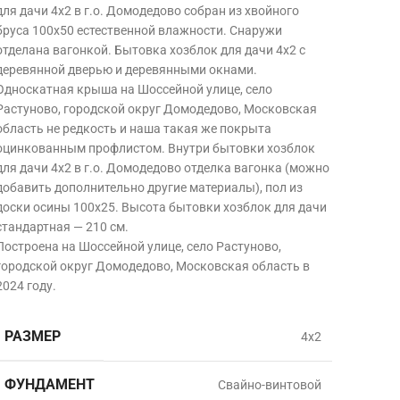
для дачи 4х2 в г.о. Домодедово собран из хвойного
бруса 100х50 естественной влажности. Снаружи
отделана вагонкой. Бытовка хозблок для дачи 4х2 с
деревянной дверью и деревянными окнами.
Односкатная крыша на Шоссейной улице, село
Растуново, городской округ Домодедово, Московская
область
не редкость и наша такая же покрыта
оцинкованным профлистом. Внутри бытовки хозблок
для дачи 4х2 в г.о. Домодедово отделка вагонка (можно
добавить дополнительно другие материалы), пол из
доски осины 100х25. Высота бытовки хозблок для дачи
стандартная — 210 см.
Построена на Шоссейной улице, село Растуново,
городской округ Домодедово, Московская область в
2024
году.
РАЗМЕР
4х2
ФУНДАМЕНТ
Свайно-винтовой