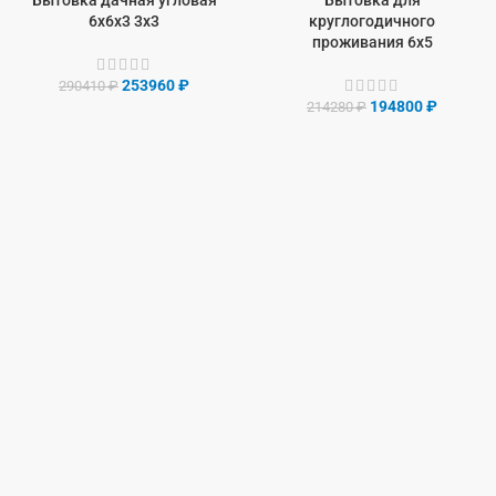
6х6х3 3х3
круглогодичного
проживания 6х5
253960
₽
290410
₽
194800
₽
214280
₽