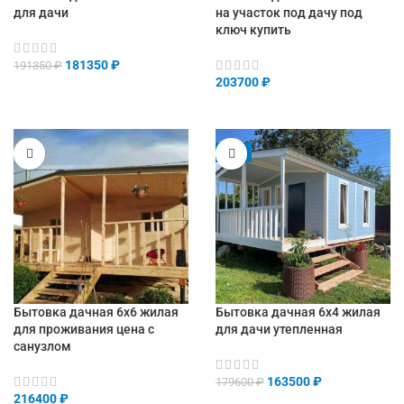
для дачи
на участок под дачу под
ключ купить
181350
₽
191350
₽
203700
₽
-9%
Бытовка дачная 6х6 жилая
Бытовка дачная 6х4 жилая
для проживания цена с
для дачи утепленная
санузлом
163500
₽
179600
₽
216400
₽