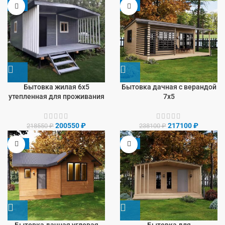
-8%
-9%
Бытовка жилая 6х5
Бытовка дачная с верандой
утепленная для проживания
7х5
200550
₽
217100
₽
218550
₽
238100
₽
-13%
-9%
Бытовка дачная угловая
Бытовка для