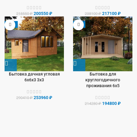
200550
₽
217100
₽
218550
₽
238100
₽
-13%
-9%
Бытовка дачная угловая
Бытовка для
6х6х3 3х3
круглогодичного
проживания 6х5
253960
₽
290410
₽
194800
₽
214280
₽