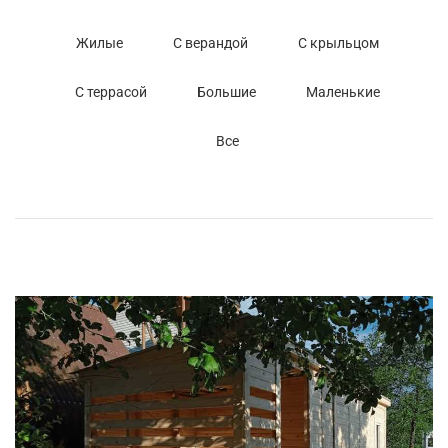
Жилые
С верандой
С крыльцом
С террасой
Большие
Маленькие
Все