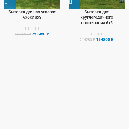
Бытовка дачная угловая
Бытовка для
6х6х3 3х3
круглогодичного
проживания 6х5
253960
₽
290410
₽
194800
₽
214280
₽