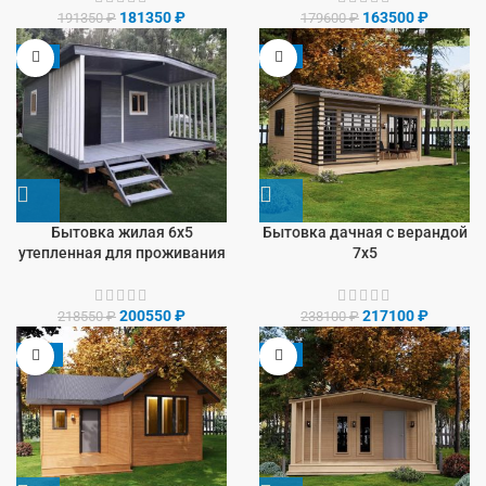
181350
₽
163500
₽
191350
₽
179600
₽
-8%
-9%
Бытовка жилая 6х5
Бытовка дачная с верандой
утепленная для проживания
7х5
200550
₽
217100
₽
218550
₽
238100
₽
-13%
-9%