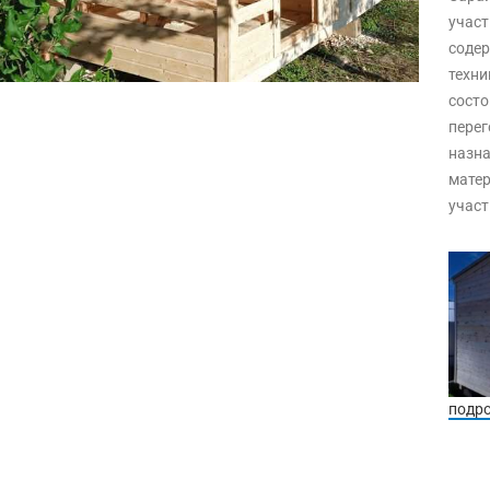
участ
содер
техни
состо
перег
назна
матер
участ
подр