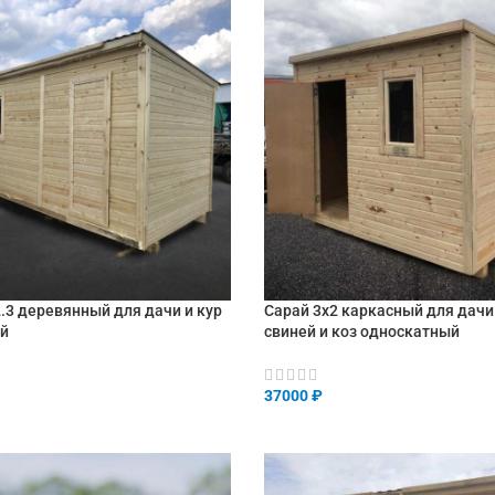
.3 деревянный для дачи и кур
Сарай 3х2 каркасный для дачи
ей
свиней и коз односкатный
37000
₽
НУ
В КОРЗИНУ