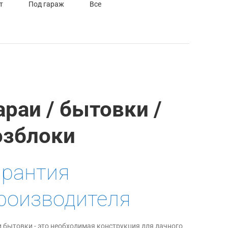
т
Под гараж
Все
араи / бытовки /
озблоки
арантия
роизводителя
 бытовки - это необходимая конструкция для дачного