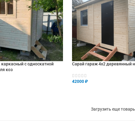
2 каркасный с односкатной
Сарай гараж 4х2 деревянный 
ля коз
42000
₽
В КОРЗИНУ
НУ
Загрузить еще товар