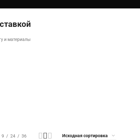
оставкой
ту и материалы
9
24
36