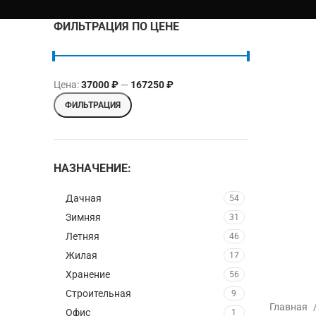
ФИЛЬТРАЦИЯ ПО ЦЕНЕ
Цена:
37000 ₽
—
167250 ₽
Минимальная цена
Максимальная цена
ФИЛЬТРАЦИЯ
НАЗНАЧЕНИЕ:
Дачная
54
Зимняя
31
Летняя
46
Жилая
17
Хранение
56
Строительная
9
Главная
Офис
1