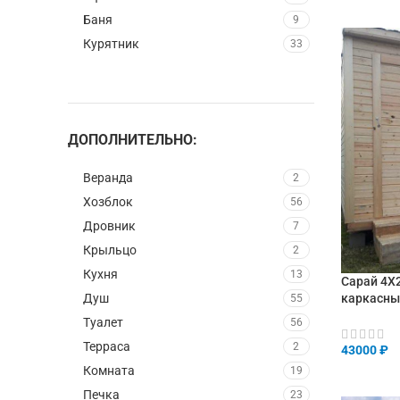
Баня
9
Курятник
33
ДОПОЛНИТЕЛЬНО:
Веранда
2
Хозблок
56
Дровник
7
Крыльцо
2
Кухня
13
Сарай 4Х
Душ
каркасны
55
Туалет
56
Терраса
2
43000
₽
Комната
19
В КОРЗИ
Печка
23