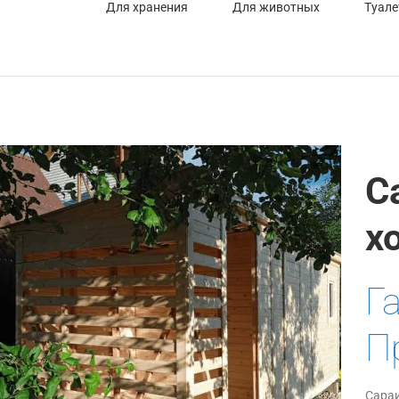
Для хранения
Для животных
Туале
С
х
Г
П
Сараи