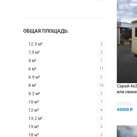
ОБЩАЯ ПЛОЩАДЬ:
12.5 м²
3
7,5 м²
2
4 м²
1
6 м²
11
6.9 м²
2
8 м²
16
Сарай 4х2
или свин
9.2 м²
2
10 м²
7
43000
₽
12 м²
4
13.2 м²
2
В КОРЗИ
15 м²
2
18 м²
2