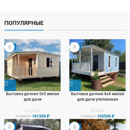
ПОПУЛЯРНЫЕ
-5%
-9%
Бытовка дачная 5х5 жилая
Бытовка дачная 6х4 жилая
для дачи
для дачи утепленная
181350
₽
163500
₽
191350
₽
179600
₽
-8%
-9%