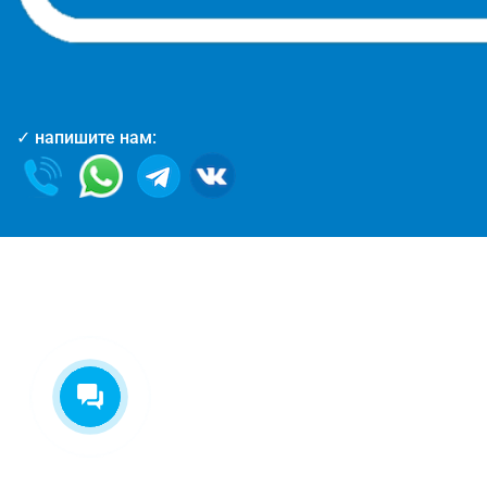
✓ напишите нам:
Екатерина
На этой неделе я могу
предложить на выбор:
- Проект бесплатно
- Обработка балок
- Ступеньки
Что выбрали?