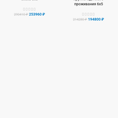
проживания 6х5
253960
₽
290410
₽
194800
₽
214280
₽