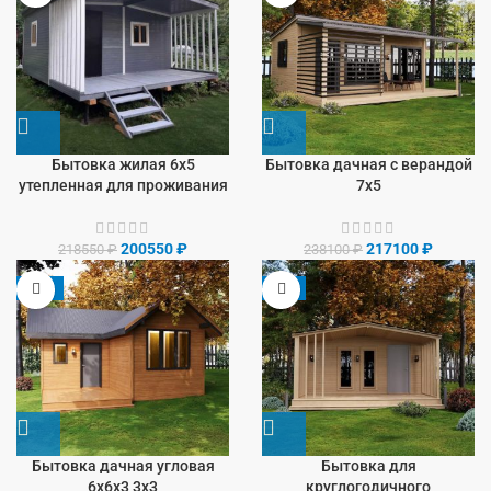
Бытовка жилая 6х5
Бытовка дачная с верандой
утепленная для проживания
7х5
200550
₽
217100
₽
218550
₽
238100
₽
-13%
-9%
Бытовка дачная угловая
Бытовка для
6х6х3 3х3
круглогодичного