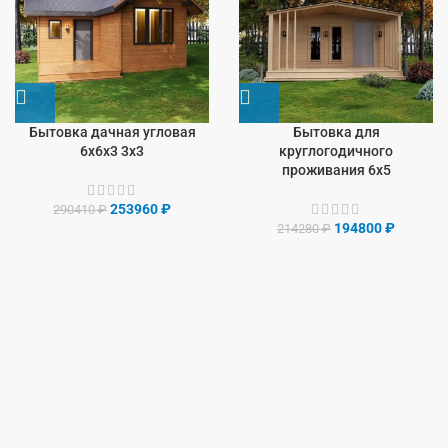
Бытовка дачная угловая
Бытовка для
6х6х3 3х3
круглогодичного
проживания 6х5
253960
₽
290410
₽
194800
₽
214280
₽