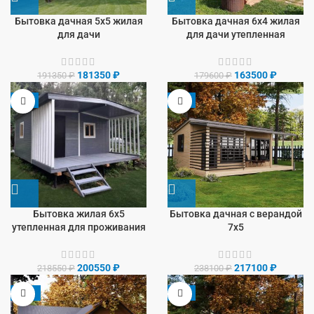
Бытовка дачная 5х5 жилая
Бытовка дачная 6х4 жилая
для дачи
для дачи утепленная
181350
₽
163500
₽
191350
₽
179600
₽
-8%
-9%
Бытовка жилая 6х5
Бытовка дачная с верандой
утепленная для проживания
7х5
200550
₽
217100
₽
218550
₽
238100
₽
-13%
-9%