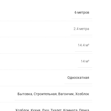
6 метров
2.4 мeтра
14.4 м²
14 м²
Односкатная
Бытовка
,
Строительная
,
Вагончик
,
Хозблок
Хозблок
,
Кухня
,
Душ
,
Туалет
,
Комната
,
Печка