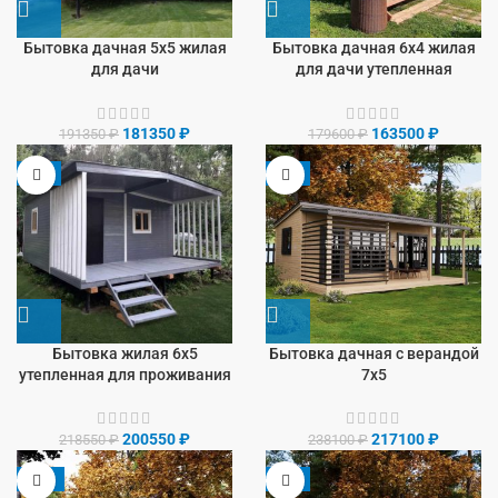
Бытовка дачная 5х5 жилая
Бытовка дачная 6х4 жилая
для дачи
для дачи утепленная
181350
₽
163500
₽
191350
₽
179600
₽
-8%
-9%
Бытовка жилая 6х5
Бытовка дачная с верандой
утепленная для проживания
7х5
200550
₽
217100
₽
218550
₽
238100
₽
-13%
-9%