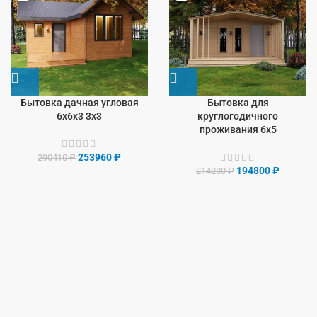
Бытовка дачная угловая
Бытовка для
6х6х3 3х3
круглогодичного
проживания 6х5
253960
₽
290410
₽
194800
₽
214280
₽