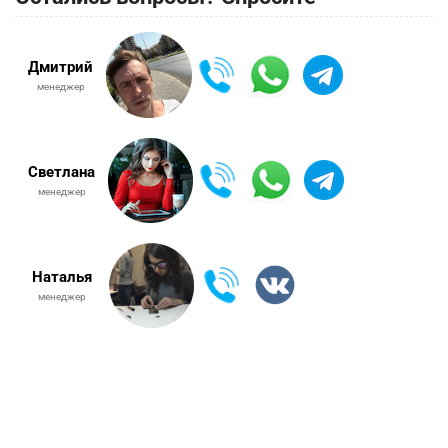
Дмитрий
менеджер
Светлана
менеджер
Наталья
менеджер