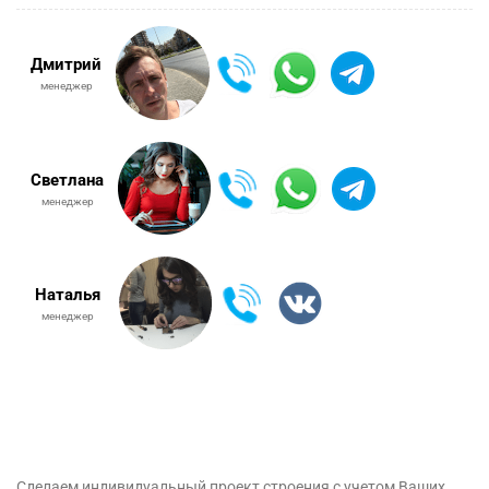
Дмитрий
менеджер
Светлана
менеджер
Наталья
менеджер
Сделаем индивидуальный проект строения с учетом Ваших