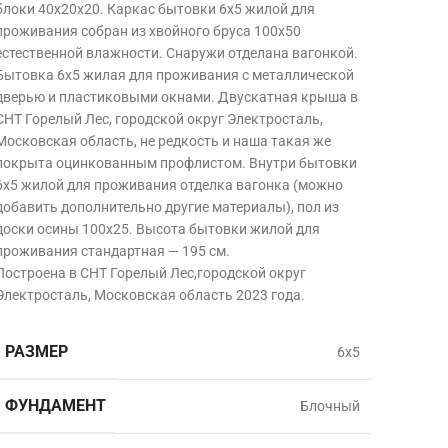
блоки 40х20х20. Каркас бытовки 6х5 жилой для
проживания собран из хвойного бруса 100х50
естественной влажности. Снаружи отделана вагонкой.
Бытовка 6х5 жилая для проживания с металлической
дверью и пластиковыми окнами. Двускатная крыша в
СНТ Горелый Лес, городской округ Электросталь,
Московская область,
не редкость и наша такая же
покрыта оцинкованным профлистом. Внутри бытовки
6х5 жилой для проживания отделка вагонка (можно
добавить дополнительно другие материалы), пол из
доски осины 100х25. Высота бытовки жилой для
проживания стандартная — 195 см.
Построена в СНТ Горелый Лес,городской округ
Электросталь, Московская область
2023 года.
РАЗМЕР
6х5
ФУНДАМЕНТ
Блочный