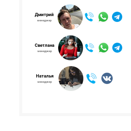
Дмитрий
менеджер
Светлана
менеджер
Наталья
менеджер