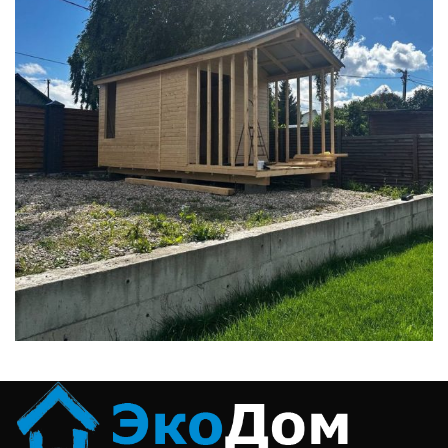
БЫТОВКИ
ДАЧНЫЕ
ДАЧНЫЕ ДОМИКИ
ДАЧНЫЕ ЗИМНИЕ
ДАЧНЫЕ С КУХНЕЙ
ДВУСКАТНАЯ КРЫША
ДЕРЕВЯННЫЕ
ДЛЯ ДАЧИ
ДОМА
ДОМИКИ
ДОПОЛНИТЕЛЬНО
ЖИЛАЯ