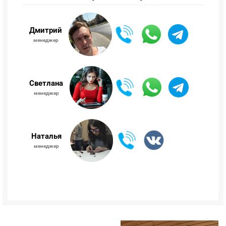
Дмитрий
менеджер
Светлана
менеджер
Наталья
менеджер