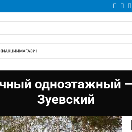
КИ
АКЦИИ
МАГАЗИН
чный одноэтажный — 
Зуевский