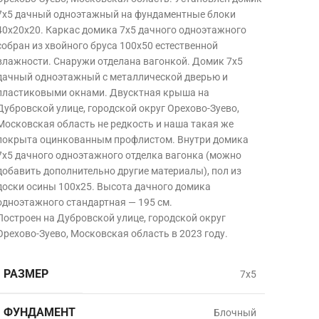
7х5 дачный одноэтажный на фундаментные блоки
40х20х20. Каркас домика 7х5 дачного одноэтажного
собран из хвойного бруса 100х50 естественной
влажности. Снаружи отделана вагонкой. Домик 7х5
дачный одноэтажный с металлической дверью и
пластиковыми окнами. Двусктная крыша на
Дубровской улице, городской округ Орехово-Зуево,
Московская область
не редкость и наша такая же
покрыта оцинкованным профлистом. Внутри домика
7х5 дачного одноэтажного отделка вагонка (можно
добавить дополнительно другие материалы), пол из
доски осины 100х25. Высота дачного домика
одноэтажного стандартная — 195 см.
Построен на Дубровской улице, городской округ
Орехово-Зуево, Московская область в
2023 году.
РАЗМЕР
7х5
ФУНДАМЕНТ
Блочный