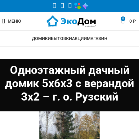
0
МЕНЮ
0
₽
ДОМИКИ
БЫТОВКИ
АКЦИИ
МАГАЗИН
Одноэтажный дачный
домик 5х6х3 с верандой
3х2 – г. о. Рузский