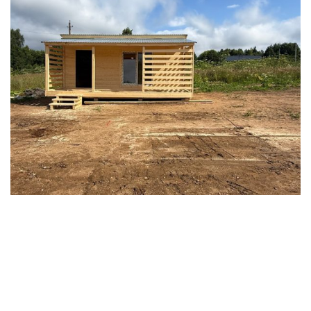
БЫТОВКИ
ДАЧНЫЕ
ДАЧНЫЕ ДОМИКИ
ДАЧНЫЕ ЗИМНИЕ
ДАЧНЫЕ С КУХНЕЙ
ДВУСКАТНАЯ КРЫША
ДЕРЕВЯННЫЕ
ДЛЯ ДАЧИ
ДОМА
ДОМИКИ
ДОПОЛНИТЕЛЬНО
ЖИЛАЯ
ИЗ БРУСА
ИСТРА Г. О.
КАРКАСНЫЕ
НАЗНАЧЕНИЕ
РАЗМЕР