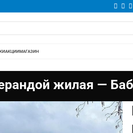
КИ
АКЦИИ
МАГАЗИН
верандой жилая — Ба