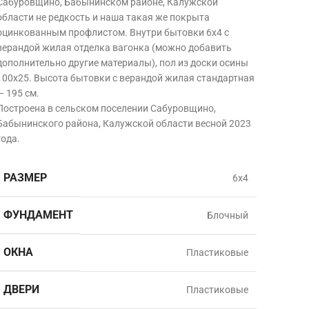
Сабуровщино, Бабынинском районе, Калужской
области
не редкость и наша такая же покрыта
оцинкованным профлистом. Внутри бытовки 6х4 с
верандой жилая отделка вагонка (можно добавить
дополнительно другие материалы), пол из доски осины
100х25. Высота бытовки с верандой жилая стандартная
— 195 см.
Построена в сельском поселении Сабуровщино,
Бабынинского района, Калужской области
весной 2023
года.
РАЗМЕР
6х4
ФУНДАМЕНТ
Блочный
ОКНА
Пластиковые
ДВЕРИ
Пластиковые