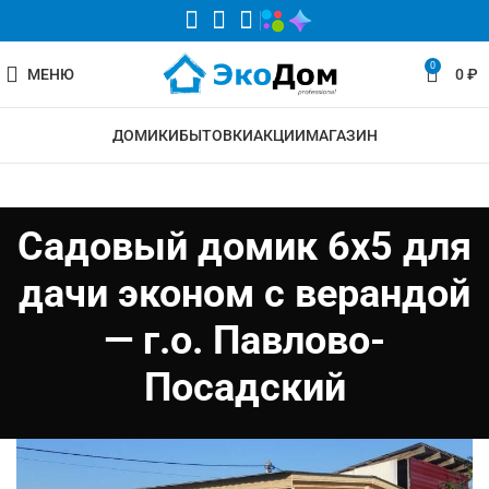
0
МЕНЮ
0
₽
ДОМИКИ
БЫТОВКИ
АКЦИИ
МАГАЗИН
Садовый домик 6х5 для
дачи эконом с верандой
— г.о. Павлово-
Посадский