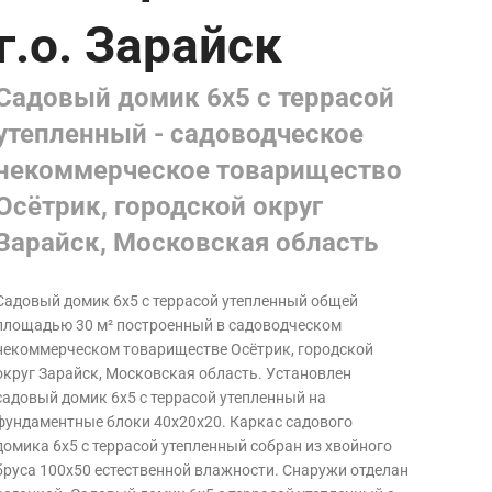
г.о. Зарайск
Садовый домик 6х5 с террасой
утепленный - садоводческое
некоммерческое товарищество
Осётрик, городской округ
Зарайск, Московская область
Садовый домик 6х5 с террасой утепленный общей
площадью 30 м² построенный в садоводческом
некоммерческом товариществе Осётрик, городской
округ Зарайск, Московская область. Установлен
садовый домик 6х5 с террасой утепленный на
фундаментные блоки 40х20х20. Каркас садового
домика 6х5 с террасой утепленный собран из хвойного
бруса 100х50 естественной влажности. Снаружи отделан