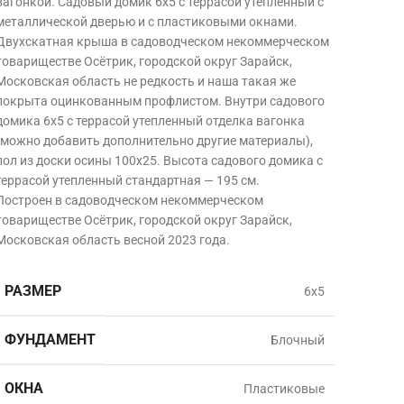
вагонкой. Садовый домик 6х5 с террасой утепленный с
металлической дверью и с пластиковыми окнами.
Двухскатная крыша в садоводческом некоммерческом
товариществе Осётрик, городской округ Зарайск,
Московская область
не редкость и наша такая же
покрыта оцинкованным профлистом. Внутри садового
домика 6х5 с террасой утепленный отделка вагонка
(можно добавить дополнительно другие материалы),
пол из доски осины 100х25. Высота садового домика с
террасой утепленный стандартная — 195 см.
Построен в садоводческом некоммерческом
товариществе Осётрик, городской округ Зарайск,
Московская область
весной 2023 года.
РАЗМЕР
6х5
ФУНДАМЕНТ
Блочный
ОКНА
Пластиковые