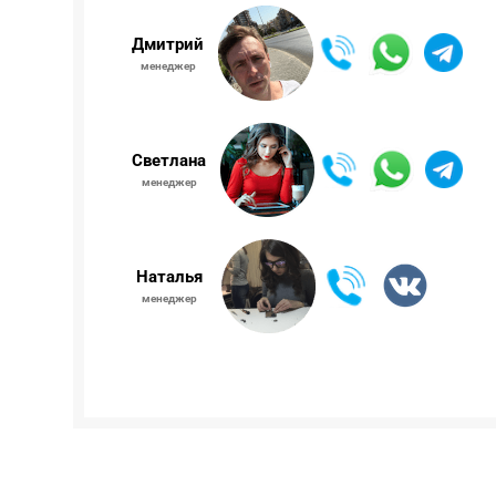
Дмитрий
менеджер
Светлана
менеджер
Наталья
менеджер