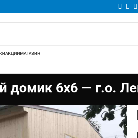
КИ
АКЦИИ
МАГАЗИН
 домик 6х6 — г.о. Л