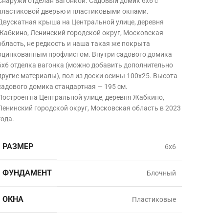
Снаружи отделан вагонкой. Садовый домик 6х6 с
пластиковой дверью и пластиковыми окнами.
Двускатная крыша на Центральной улице, деревня
Жабкино, Ленинский городской округ, Московская
область,
не редкость и наша такая же покрыта
оцинкованным профлистом. Внутри садового домика
6х6 отделка вагонка (можно добавить дополнительно
другие материалы), пол из доски осины 100х25. Высота
садового домика стандартная — 195 см.
Построен на Центральной улице, деревня Жабкино,
Ленинский городской округ, Московская область в
2023
года.
РАЗМЕР
6х6
ФУНДАМЕНТ
Блочный
ОКНА
Пластиковые