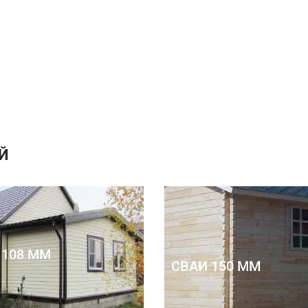
Й
 108 ММ
СВАИ 150 ММ