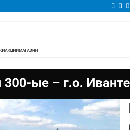
КИ
АКЦИИ
МАГАЗИН
 300-ые – г.о. Ивант