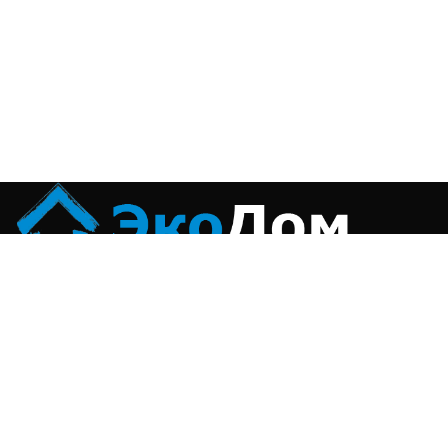
Строим & Красим
Цветной бульвар дом 30C1
Телефон:
+7 (499) 577-04-89
email: in@proecodom.ru
Контакты
I
Наши работы