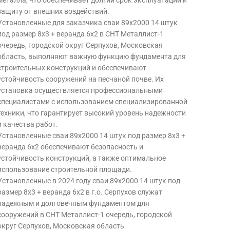
металла, что обеспечивает долгий срок эксплуатации и
защиту от внешних воздействий.
Установленные для заказчика сваи 89х2000 14 штук
под размер 8х3 + веранда 6х2 в СНТ Металлист-1
очередь, городской округ Серпухов, Московская
область, выполняют важную функцию фундамента для
строительных конструкций и обеспечивают
устойчивость сооружений на песчаной почве. Их
установка осуществляется профессиональными
специалистами с использованием специализированной
техники, что гарантирует высокий уровень надежности
и качества работ.
Установленные сваи 89х2000 14 штук под размер 8х3 +
веранда 6х2 обеспечивают безопасность и
устойчивость конструкций, а также оптимальное
использование строительной площади.
Установленные в 2024 году сваи 89х2000 14 штук под
размер 8х3 + веранда 6х2 в г.о. Серпухов служат
надежным и долговечным фундаментом для
сооружений в СНТ Металлист-1 очередь, городской
округ Серпухов, Московская область.