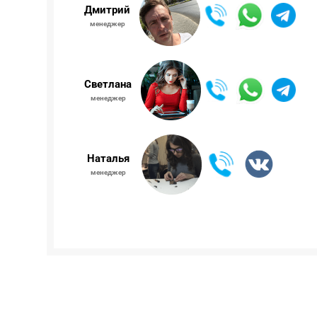
Дмитрий
менеджер
Светлана
менеджер
Наталья
менеджер