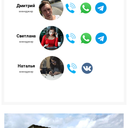
Дмитрий
менеджер
Светлана
менеджер
Наталья
менеджер