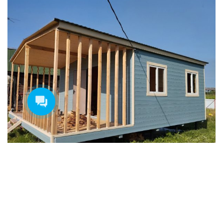
БЫТОВКИ
ДАЧНЫЕ
ДАЧНЫЕ ДОМИКИ
ДАЧНЫЕ ЗИМНИЕ
ДАЧНЫЕ С КУХНЕЙ
ДВУСКАТНАЯ КРЫША
ДЕРЕВЯННЫЕ
ДЛЯ ДАЧИ
ДОМА
ДОМИКИ
ДОПОЛНИТЕЛЬНО
ЖИЛАЯ
ИЗ БРУСА
КАРКАСНЫЕ
НАЗНАЧЕНИЕ