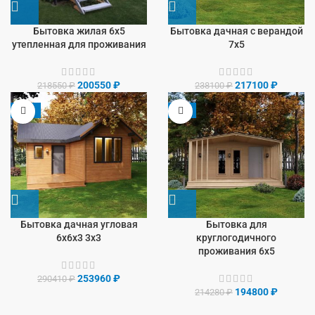
Бытовка жилая 6х5
Бытовка дачная с верандой
утепленная для проживания
7х5
200550
₽
217100
₽
218550
₽
238100
₽
-13%
-9%
Бытовка дачная угловая
Бытовка для
6х6х3 3х3
круглогодичного
проживания 6х5
253960
₽
290410
₽
194800
₽
214280
₽