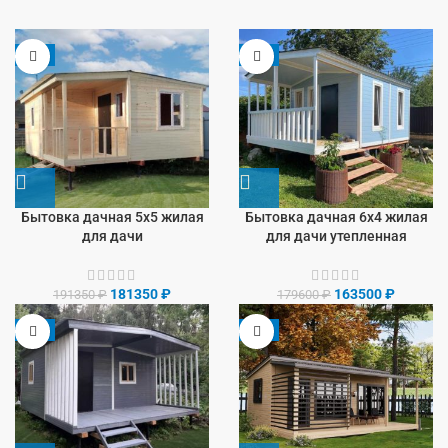
-5%
-9%
Бытовка дачная 5х5 жилая
Бытовка дачная 6х4 жилая
для дачи
для дачи утепленная
181350
₽
163500
₽
191350
₽
179600
₽
-8%
-9%