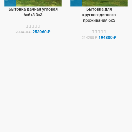
Бытовка дачная угловая
Бытовка для
6х6х3 3х3
круглогодичного
проживания 6х5
253960
₽
290410
₽
194800
₽
214280
₽