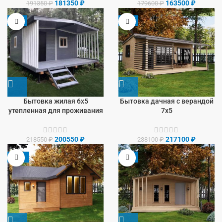
181350
₽
163500
₽
191350
₽
179600
₽
-8%
-9%
Бытовка жилая 6х5
Бытовка дачная с верандой
утепленная для проживания
7х5
200550
₽
217100
₽
218550
₽
238100
₽
-13%
-9%