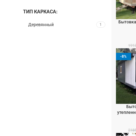
ТИП КАРКАСА:
Бытовка
В КОРЗИН
Деревянный
1
191
-8%
Быто
В КОРЗИН
утепленн
218