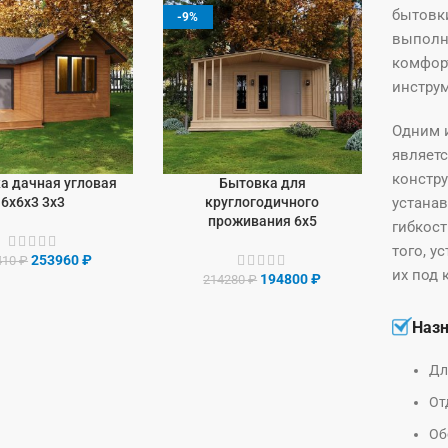
бытовки
-9%
выполн
комфор
инстру
Одним 
являетс
констру
а дачная угловая
Бытовка для
У
В КОРЗИНУ
6х6х3 3х3
круглогодичного
устанав
проживания 6х5
гибкост
того, у
253960
₽
410
₽
их под 
194800
₽
214280
₽
Наз
Дл
От
Об