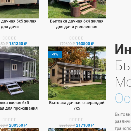
 дачная 5х5 жилая
Бытовка дачная 6х4 жилая
У
В КОРЗИНУ
для дачи
для дачи утепленная
181350
₽
163500
₽
Ин
350
₽
179600
₽
-9%
Бы
М
Ос
вка жилая 6х5
Бытовка дачная с верандой
У
В КОРЗИНУ
ая для проживания
7х5
Бытовки
различн
200550
₽
217100
₽
550
₽
238100
₽
трансп