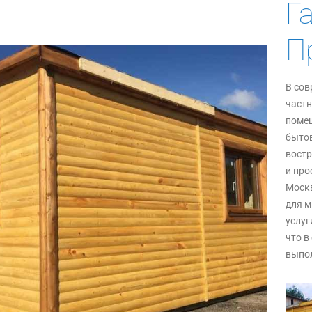
Г
П
В сов
частн
помещ
бытов
востр
и про
Моск
для м
услуг
что в
выпол