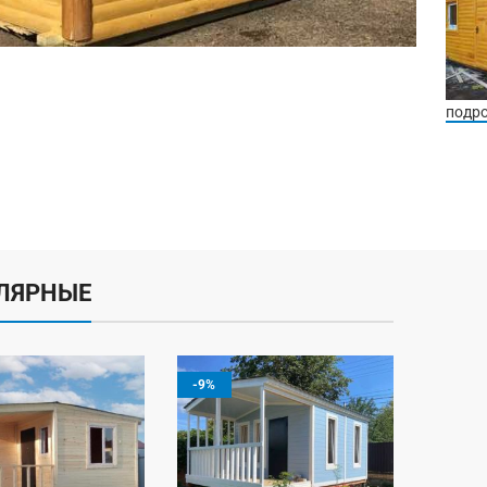
подр
ЛЯРНЫЕ
-9%