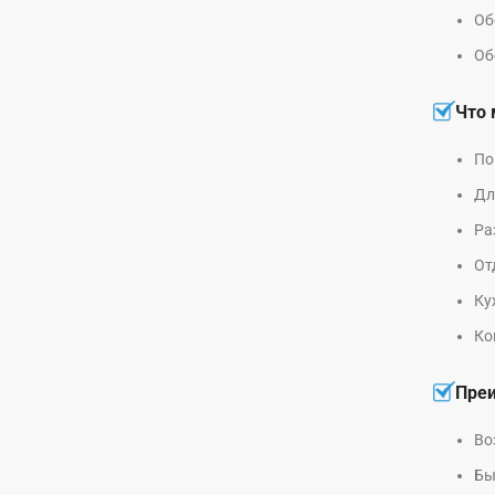
Об
Об
Что 
По
Дл
Ра
От
Ку
Ко
Преи
Во
Бы