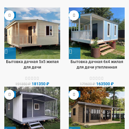
-5%
-9%
Бытовка дачная 5х5 жилая
Бытовка дачная 6х4 жилая
для дачи
для дачи утепленная
181350
₽
163500
₽
191350
₽
179600
₽
-8%
-9%