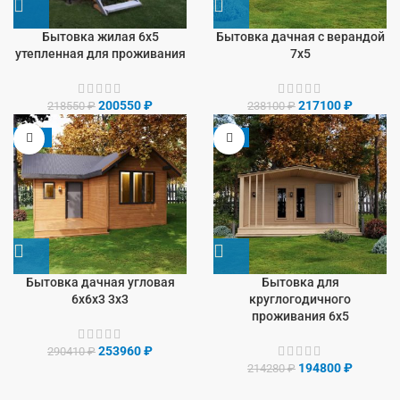
Бытовка жилая 6х5
Бытовка дачная с верандой
утепленная для проживания
7х5
200550
₽
217100
₽
218550
₽
238100
₽
-13%
-9%
Бытовка дачная угловая
Бытовка для
6х6х3 3х3
круглогодичного
проживания 6х5
253960
₽
290410
₽
194800
₽
214280
₽