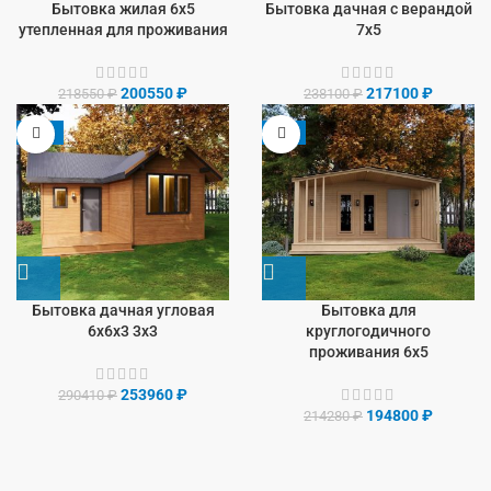
Бытовка жилая 6х5
Бытовка дачная с верандой
утепленная для проживания
7х5
200550
₽
217100
₽
218550
₽
238100
₽
-13%
-9%
Бытовка дачная угловая
Бытовка для
6х6х3 3х3
круглогодичного
проживания 6х5
253960
₽
290410
₽
194800
₽
214280
₽