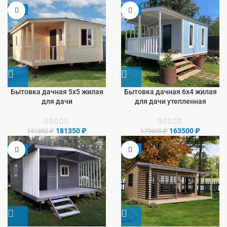
-5%
-9%
Бытовка дачная 5х5 жилая
Бытовка дачная 6х4 жилая
для дачи
для дачи утепленная
181350
₽
163500
₽
191350
₽
179600
₽
-8%
-9%