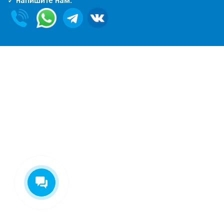
✓ напишите нам:
Екатерина
На этой неделе я могу
предложить на выбор:
- Проект бесплатно
- Обработка балок
- Ступеньки
Что выбрали?