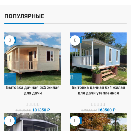
ПОПУЛЯРНЫЕ
-5%
-9%
Бытовка дачная 5х5 жилая
Бытовка дачная 6х4 жилая
для дачи
для дачи утепленная
181350
₽
163500
₽
191350
₽
179600
₽
-8%
-9%