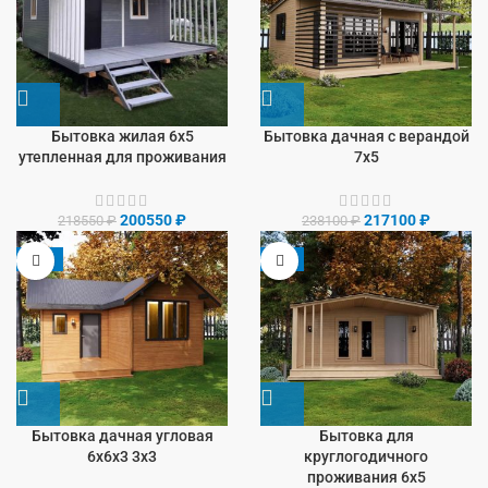
Бытовка жилая 6х5
Бытовка дачная с верандой
утепленная для проживания
7х5
200550
₽
217100
₽
218550
₽
238100
₽
-13%
-9%
Бытовка дачная угловая
Бытовка для
6х6х3 3х3
круглогодичного
проживания 6х5