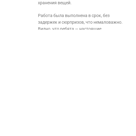
хранения вещей.
Работа была выполнена в срок, без
задержек и сюрпризов, что немаловажно.
Видно, что ребята — настоящие
профессионалы, знающие своё дело. Я
остался очень доволен и с радостью буду
рекомендовать вашу компанию всем, кто
ищет качественное и надежное решение для
дачи.
ВОЙДИТЕ, ЧТОБЫ ОТВЕТИТЬ
Артур
:
09.09.2024 в 14:27
Хочу выразить благодарность за отличный
угловой домик, который приобрел для
дачи. Угловой домик превзошел все мои
ожидания! Угловая планировка оказалась