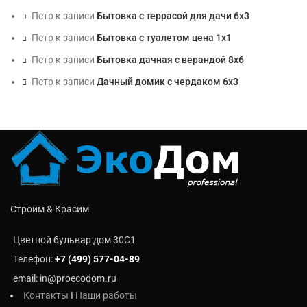
Петр
к записи
Бытовка с террасой для дачи 6х3
Петр
к записи
Бытовка с туалетом цена 1х1
Петр
к записи
Бытовка дачная с верандой 8х6
Петр
к записи
Дачный домик с чердаком 6х3
Строим & Красим
Цветной бульвар дом 30C1
Телефон:
+7 (499) 577-04-89
email: in@proecodom.ru
Контакты
I
Наши работы