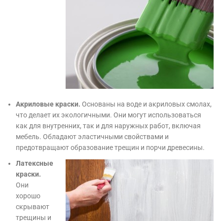
Акриловые краски.
Основаны на воде и акриловых смолах,
что делает их экологичными. Они могут использоваться
как для внутренних, так и для наружных работ, включая
мебель. Обладают эластичными свойствами и
предотвращают образование трещин и порчи древесины.
Латексные
краски.
Они
хорошо
скрывают
трещины и