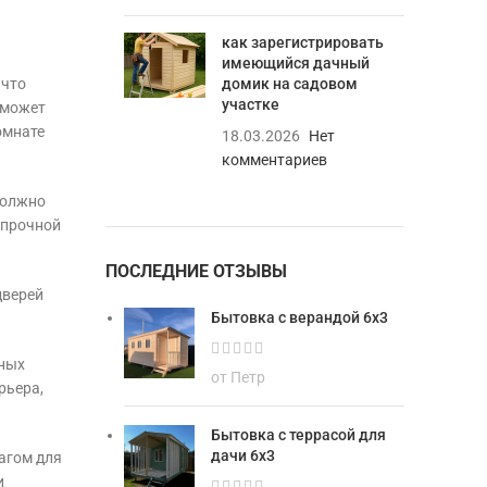
как зарегистрировать
имеющийся дачный
 что
домик на садовом
участке
 может
омнате
18.03.2026
Нет
комментариев
должно
 прочной
ПОСЛЕДНИЕ ОТЗЫВЫ
дверей
Бытовка с верандой 6х3
тных
от Петр
рьера,
Бытовка с террасой для
дачи 6х3
агом для
и