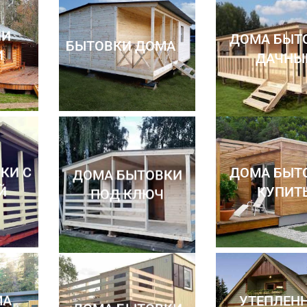
НИ
ДОМА БЫТ
БЫТОВКИ ДОМА
И
ДАЧНЫ
КИ С
ДОМА БЫТ
ДОМА БЫТОВКИ
Й
КУПИТ
ПОД КЛЮЧ
МА
УТЕПЛЕН