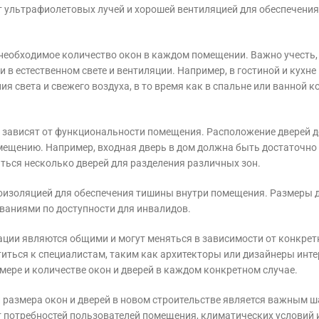
т ультрафиолетовых лучей и хорошей вентиляцией для обеспечения
необходимое количество окон в каждом помещении. Важно учесть,
в естественном свете и вентиляции. Например, в гостиной и кухне
я света и свежего воздуха, в то время как в спальне или ванной к
же зависят от функциональности помещения. Расположение дверей 
мещению. Например, входная дверь в дом должна быть достаточно
ться несколько дверей для разделения различных зон.
коизоляцией для обеспечения тишины внутри помещения. Размеры 
ваниями по доступности для инвалидов.
ации являются общими и могут меняться в зависимости от конкре
титься к специалистам, таким как архитекторы или дизайнеры инте
ере и количестве окон и дверей в каждом конкретном случае.
и размера окон и дверей в новом строительстве является важным ш
 потребностей пользователей помещения, климатических условий 