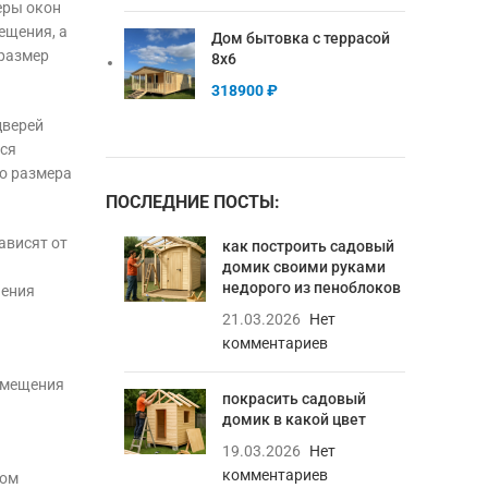
еры окон
ещения, а
Дом бытовка с террасой
 размер
8х6
318900
₽
дверей
ься
го размера
ПОСЛЕДНИЕ ПОСТЫ:
ависят от
как построить садовый
домик своими руками
недорого из пеноблоков
чения
21.03.2026
Нет
комментариев
омещения
покрасить садовый
домик в какой цвет
19.03.2026
Нет
комментариев
том