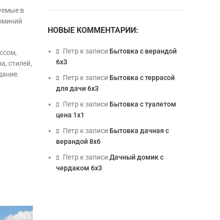
уемые в
люминий
НОВЫЕ КОММЕНТАРИИ:
Петр
к записи
Бытовка с верандой
ссом,
6х3
, стилей,
дание.
Петр
к записи
Бытовка с террасой
для дачи 6х3
Петр
к записи
Бытовка с туалетом
цена 1х1
Петр
к записи
Бытовка дачная с
верандой 8х6
Петр
к записи
Дачный домик с
чердаком 6х3