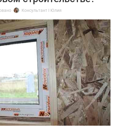
овано
Консультант I Юлия