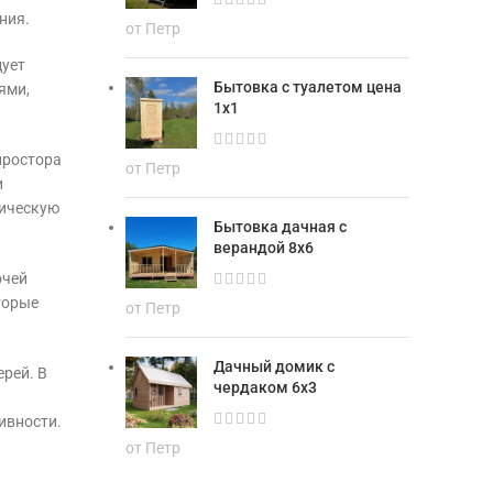
ния.
от Петр
дует
Бытовка с туалетом цена
ями,
1х1
простора
от Петр
и
тическую
Бытовка дачная с
верандой 8х6
очей
торые
от Петр
Дачный домик с
ерей. В
чердаком 6х3
ивности.
от Петр