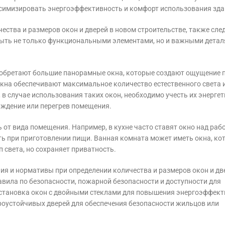
имизировать энергоэффективность и комфорт использования зда
ства и размеров окон и дверей в новом строительстве, также сле
 быть не только функциональными элементами, но и важными детал
иобретают большие панорамные окна, которые создают ощущение 
кна обеспечивают максимальное количество естественного света 
 случае использования таких окон, необходимо учесть их энерге
аждение или перегрев помещения.
ь от вида помещения. Например, в кухне часто ставят окно над раб
ь при приготовлении пищи. Ванная комната может иметь окна, ко
 света, но сохраняет приватность.
ия и нормативы при определении количества и размеров окон и дв
авила по безопасности, пожарной безопасности и доступности для
 установка окон с двойными стеклами для повышения энергоэффект
ароустойчивых дверей для обеспечения безопасности жильцов или