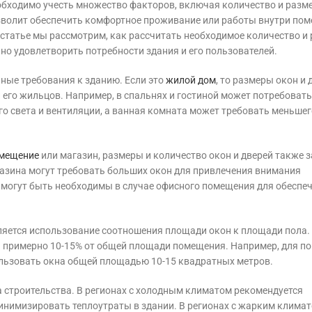
обходимо учесть множество факторов, включая количество и разм
зволит обеспечить комфортное проживание или работы внутри пом
статье мы рассмотрим, как рассчитать необходимое количество и
но удовлетворить потребности здания и его пользователей.
ные требования к зданию. Если это
жилой дом
, то размеры окон и 
 его жильцов. Например, в спальнях и гостиной может потребоват
го света и вентиляции, а ванная комната может требовать меньше
омещение
или магазин, размеры и количество окон и дверей также з
азина могут требовать больших окон для привлечения внимания
 могут быть необходимы в случае офисного помещения для обеспе
яется использование соотношения площади окон к площади пола.
а примерно 10-15% от общей площади помещения. Например, для п
льзовать окна общей площадью 10-15 квадратных метров.
 строительства. В регионах с холодным климатом рекомендуется
инимизировать теплоутраты в здании. В регионах с жарким клима