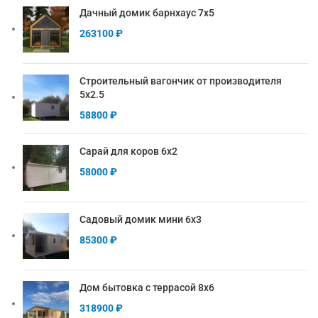
Дачный домик барнхаус 7х5
263100
₽
Строительный вагончик от производителя
5х2.5
58800
₽
Сарай для коров 6х2
58000
₽
Садовый домик мини 6х3
85300
₽
Дом бытовка с террасой 8х6
318900
₽