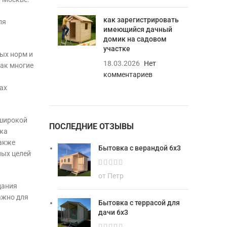
как зарегистрировать
ля
имеющийся дачный
домик на садовом
участке
ых норм и
18.03.2026
Нет
как многие
комментариев
ах
 широкой
ПОСЛЕДНИЕ ОТЗЫВЫ
ажа
также
Бытовка с верандой 6х3
ных целей
от Петр
дания
ажно для
Бытовка с террасой для
дачи 6х3