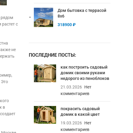
Дом бытовка с террасой
8х6
т рядом
 растет с
318900
₽
стна
также не
ПОСЛЕДНИЕ ПОСТЫ:
держать
как построить садовый
домик своими руками
ример,
недорого из пеноблоков
 Это
21.03.2026
Нет
комментариев
ского
ж в
покрасить садовый
 создает
домик в какой цвет
19.03.2026
Нет
комментариев
 Москве.