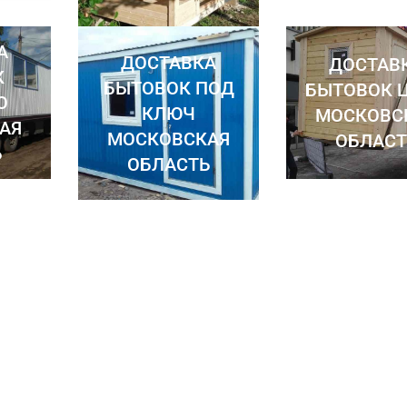
А
ДОСТАВКА
ДОСТАВ
К
БЫТОВОК ПОД
БЫТОВОК 
О
КЛЮЧ
МОСКОВС
АЯ
МОСКОВСКАЯ
ОБЛАСТ
Ь
ОБЛАСТЬ