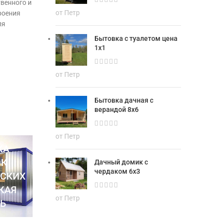
венного и
от Петр
роения
ля
Бытовка с туалетом цена
1х1
от Петр
Бытовка дачная с
верандой 8х6
от Петр
КА
ОК
Дачный домик с
чердаком 6х3
ЕСКИХ
КАЯ
от Петр
Ь