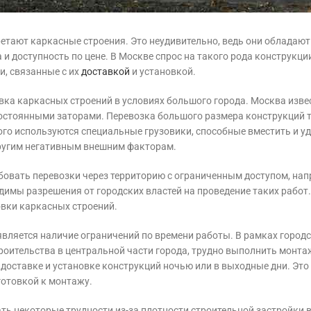
етают каркасные строения. Это неудивительно, ведь они обладаю
и доступность по цене. В Москве спрос на такого рода конструкции
и, связанные с их
доставкой
и установкой.
вка каркасных строений в условиях большого города. Москва изве
остоянными заторами. Перевозка большого размера конструкций 
о используются специальные грузовики, способные вместить и у
другим негативным внешним факторам.
овать перевозки через территорию с ограниченным доступом, нап
димы разрешения от городских властей на проведение таких работ.
овки каркасных строений.
вляется наличие ограничений по времени работы. В рамках город
оительства в центральной части города, трудно выполнить монта
доставке и установке конструкций ночью или в выходные дни. Это
готовкой к монтажу.
ь некоторые трудности из-за плотности строительной застройки в