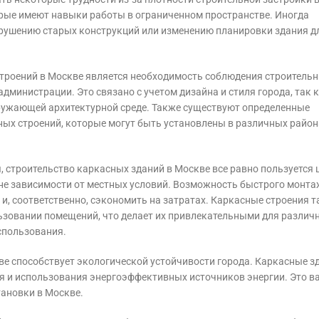
орые имеют навыки работы в ограниченном пространстве. Иногда
рушению старых конструкций или изменению планировки здания д
троений в Москве является необходимость соблюдения строительн
министрации. Это связано с учетом дизайна и стиля города, так 
ужающей архитектурной среде. Также существуют определенные
ых строений, которые могут быть установлены в различных район
я, строительство каркасных зданий в Москве все равно пользуется
не зависимости от местных условий. Возможность быстрого монт
и, соответственно, сэкономить на затратах. Каркасные строения 
ьзовании помещений, что делает их привлекательными для различ
спользования.
ве способствует экологической устойчивости города. Каркасные з
я и использования энергоэффективных источников энергии. Это в
ановки в Москве.