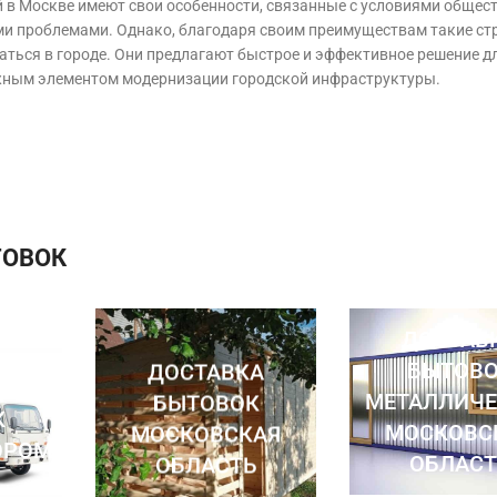
 в Москве имеют свои особенности, связанные с условиями общест
и проблемами. Однако, благодаря своим преимуществам такие ст
ться в городе. Они предлагают быстрое и эффективное решение д
ажным элементом модернизации городской инфраструктуры.
ТОВОК
ДОСТАВ
БЫТОВ
ДОСТАВКА
А
МЕТАЛЛИЧ
БЫТОВОК
К
МОСКОВС
МОСКОВСКАЯ
ОРОМ
ОБЛАСТ
ОБЛАСТЬ