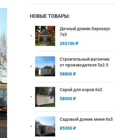
НОВЫЕ ТОВАРЫ:
Дачный домик барнхаус
7х5
263100
₽
Строительный вагончик
от производителя 5х2.5
58800
₽
Сарай для коров 6х2
58000
₽
Садовый домик мини 6х3
85300
₽