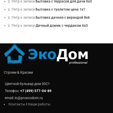
Петр
к записи
Бытовка с террасой для дачи 6х3
Петр
к записи
Бытовка с туалетом цена 1х1
Петр
к записи
Бытовка дачная с верандой 8х6
Петр
к записи
Дачный домик с чердаком 6х3
Строим & Красим
Цветной бульвар дом 30C1
Телефон:
+7 (499) 577-04-89
email: in@proecodom.ru
Контакты
I
Наши работы