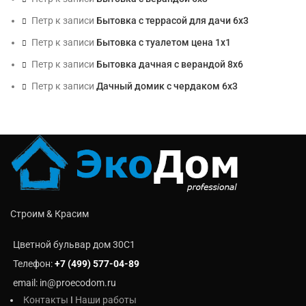
Петр
к записи
Бытовка с террасой для дачи 6х3
Петр
к записи
Бытовка с туалетом цена 1х1
Петр
к записи
Бытовка дачная с верандой 8х6
Петр
к записи
Дачный домик с чердаком 6х3
Строим & Красим
Цветной бульвар дом 30C1
Телефон:
+7 (499) 577-04-89
email: in@proecodom.ru
Контакты
I
Наши работы