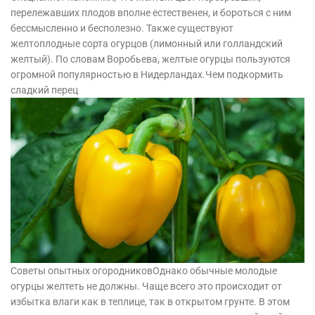
перележавших плодов вполне естественен, и бороться с ним
бессмысленно и бесполезно. Также существуют
желтоплодные сорта огурцов (лимонный или голландский
желтый). По словам Воробьева, желтые огурцы пользуются
огромной популярностью в Нидерландах.Чем подкормить
сладкий перец
Советы опытных огородниковОднако обычные молодые
огурцы желтеть не должны. Чаще всего это происходит от
избытка влаги как в теплице, так в открытом грунте. В этом