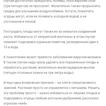
случае достаточно прекратить поливы, пока верхний слой
(три-четыре см) не просохнет. Желательно также прорыхлить
грядки для улучшения воздухообмена. Кстати, пожелтеть
огурцы могут, если их поливать холодной водой, а не
отстоянной и теплой.
Пострадать плоды могут также из-за нехватки соединений
азота. Избавиться от неприятной желтизны в этом случае
поможет подкормка куриным пометом, разведенным один к
10 в воде.
К пожелтению может привести заболевание вирусом мозаики.
В таком случае надо сразу удалить все пораженные плоды и
обработать растение, желательно инсектицидным мылом
(четыре столовые ложки на три литра воды).
И еще одна возможная причина – на плети слишком много
завязей. Растение просто не справляется с питанием. Решить
эту проблему просто – нужно избавиться от лишних плодов и
подкормить огурцы любым азотным удобрением, рассказал
агроном «АиФ».