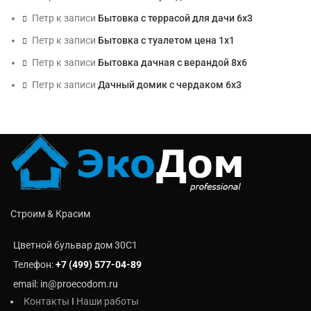
Петр
к записи
Бытовка с террасой для дачи 6х3
Петр
к записи
Бытовка с туалетом цена 1х1
Петр
к записи
Бытовка дачная с верандой 8х6
Петр
к записи
Дачный домик с чердаком 6х3
Строим & Красим
Цветной бульвар дом 30C1
Телефон:
+7 (499) 577-04-89
email: in@proecodom.ru
Контакты
I
Наши работы