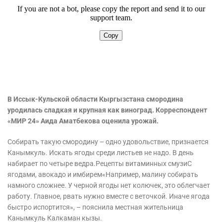
В Иссык-Кульской области Кыргызстана смородина
уродилась сладкая и крупная как виноград. Корреспондент
«МИР 24» Аида Аматбекова оценила урожай.
Собирать такую смородину – одно удовольствие, признается
Канымкуль. Искать ягоды среди листьев не надо. В день
набирает по четыре ведра.Рецепты витаминных смузиС
ягодами, авокадо и имбирем«Например, малину собирать
намного сложнее. У черной ягоды нет колючек, это облегчает
работу. Главное, рвать нужно вместе с веточкой. Иначе ягода
быстро испортится», – пояснила местная жительница
Канымкуль Калкаман кызы.