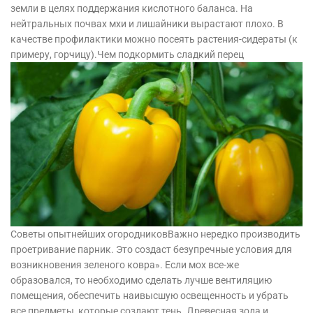
земли в целях поддержания кислотного баланса. На
нейтральных почвах мхи и лишайники вырастают плохо. В
качестве профилактики можно посеять растения-сидераты (к
примеру, горчицу).Чем подкормить сладкий перец
Советы опытнейших огородниковВажно нередко производить
проетривание парник. Это создаст безупречные условия для
возникновения зеленого ковра». Если мох все-же
образовался, то необходимо сделать лучше вентиляцию
помещения, обеспечить наивысшую освещенность и убрать
все предметы, которые создают тень. Древесная зола и