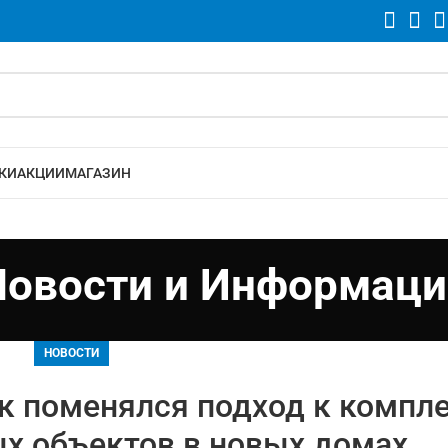
КИ
АКЦИИ
МАГАЗИН
Новости и Информаци
НОВОСТИ
к поменялся подход к компл
х объектов в новых домах