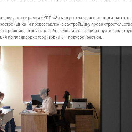
реализуются в рамках КРТ. «Зачастую земельные участки, на кото
и застройщика. И предоставление застройщику права строительств
 застройщика строить за собственный счет социальную инфраструк
ия по планировке территории», — подчеркивает он.