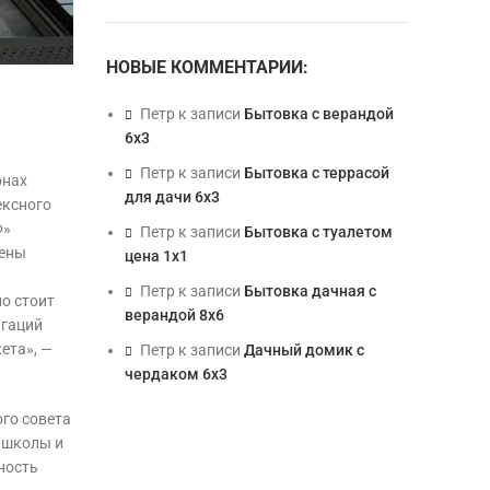
НОВЫЕ КОММЕНТАРИИ:
Петр
к записи
Бытовка с верандой
6х3
Петр
к записи
Бытовка с террасой
онах
для дачи 6х3
ексного
Ф»
Петр
к записи
Бытовка с туалетом
рены
цена 1х1
Петр
к записи
Бытовка дачная с
о стоит
верандой 8х6
игаций
ета», —
Петр
к записи
Дачный домик с
чердаком 6х3
го совета
а школы и
ность