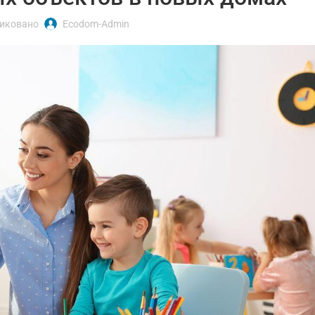
иковано
Ecodom-Admin