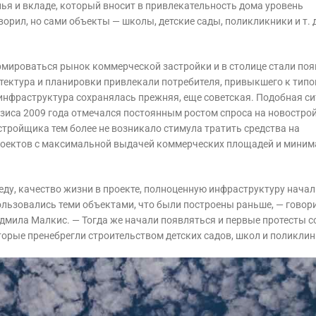
ья и вкладе, который вносит в привлекательность дома уровень
оворил, но сами объекты — школы, детские сады, поликликники и т. 
ормироваться рынок коммерческой застройки и в столице стали по
тектура и планировки привлекали потребителя, привыкшего к тип
 инфраструктура сохранялась прежняя, еще советская. Подобная с
изиса 2009 года отмечался постоянным ростом спроса на новострой
астройщика тем более не возникало стимула тратить средства на
проектов с максимальной выдачей коммерческих площадей и мини
еду, качество жизни в проекте, полноценную инфраструктуру начал
ользовались теми объектами, что были построены раньше, — говор
юдмила Малкис. — Тогда же начали появляться и первые протесты с
орые пренебрегли строительством детских садов, школ и поликлин