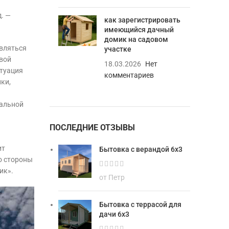
д. —
как зарегистрировать
имеющийся дачный
домик на садовом
являться
участке
овой
18.03.2026
Нет
итуация
комментариев
ки,
мальной
ПОСЛЕДНИЕ ОТЗЫВЫ
ит
Бытовка с верандой 6х3
о стороны
ик».
от Петр
Бытовка с террасой для
дачи 6х3