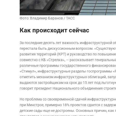
Фото: Владимир Баранов / ТАСС
Как происходит сейчас
За последние десять лет важность инфраструктурной о
перестала быть дискуссионным вопросом. «Существуют
развития территорий (КРТ) и руководство по повышен
совместно с КБ «Стрелка», — рассказывает генеральны
различные программы государственного финансирован
«Стимул», инфраструктурные разделы госпрограммы «Р
отметить механизм инфраструктурных облигаций, запу
выдаются застройщикам на срок до 15 лет под льготну
говорит президент Национального объединения строит
Но проблема со своевременной сдачей инфраструктурн
при Минстрое, примерно 18% проектов сдается с задерж
детские сады еще не достроены. Основных причин, как