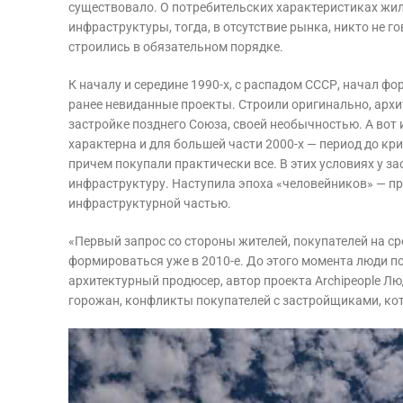
существовало. О потребительских характеристиках жил
инфраструктуры, тогда, в отсутствие рынка, никто не г
строились в обязательном порядке.
К началу и середине 1990-х, с распадом СССР, начал ф
ранее невиданные проекты. Строили оригинально, архи
застройке позднего Союза, своей необычностью. А вот
характерна и для большей части 2000-х — период до кр
причем покупали практически все. В этих условиях у з
инфраструктуру. Наступила эпоха «человейников» — 
инфраструктурной частью.
«Первый запрос со стороны жителей, покупателей на ср
формироваться уже в 2010-е. До этого момента люди п
архитектурный продюсер, автор проекта Archipeople Л
горожан, конфликты покупателей с застройщиками, кот