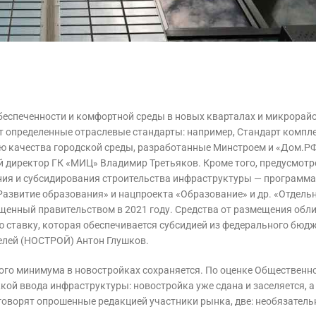
беспеченности и комфортной среды в новых кварталах и микрорай
 определенные отраслевые стандарты: например, Стандарт компл
ию качества городской среды, разработанные Минстроем и «Дом.Р
й директор ГК «МИЦ» Владимир Третьяков. Кроме того, предусмот
ия и субсидирования строительства инфраструктуры — программа
азвитие образования» и нацпроекта «Образование» и др. «Отдельн
щенный правительством в 2021 году. Средства от размещения обл
ю ставку, которая обеспечивается субсидией из федерального бюдж
елей (НОСТРОЙ) Антон Глушков.
ого минимума в новостройках сохраняется. По оценке Общественно
кой ввода инфраструктуры: новостройка уже сдана и заселяется, 
 говорят опрошенные редакцией участники рынка, две: необязатель