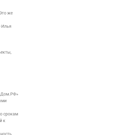
Это же
е Илья
ъекты,
 «Дом.РФ»
ными
по срокам
й к
нность