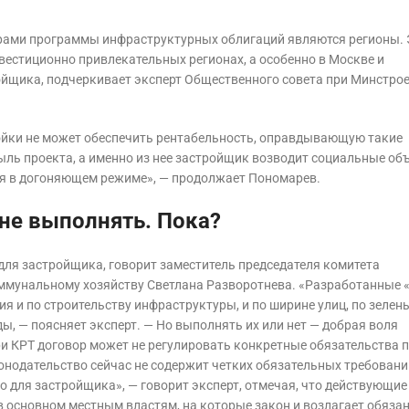
рами программы инфраструктурных облигаций являются регионы. 
нвестиционно привлекательных регионах, а особенно в Москве и
ойщика, подчеркивает эксперт Общественного совета при Минстро
ойки не может обеспечить рентабельность, оправдывающую такие
ыль проекта, а именно из нее застройщик возводит социальные об
ятся в догоняющем режиме», — продолжает Пономарев.
 не выполнять. Пока?
для застройщика, говорит заместитель председателя комитета
оммунальному хозяйству Светлана Разворотнева. «Разработанные
 и по строительству инфраструктуры, и по ширине улиц, по зеле
 — поясняет эксперт. — Но выполнять их или нет — добрая воля
при КРТ договор может не регулировать конкретные обязательства 
онодательство сейчас не содержит четких обязательных требовани
 для застройщика», — говорит эксперт, отмечая, что действующие
 основном местным властям, на которые закон и возлагает обяза