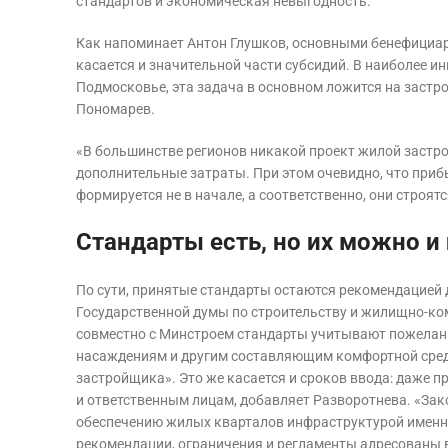
стандартов и экономическая невыгодность.
Как напоминает Антон Глушков, основными бенефициа
касается и значительной части субсидий. В наиболее и
Подмосковье, эта задача в основном ложится на застр
Пономарев.
«В большинстве регионов никакой проект жилой застр
дополнительные затраты. При этом очевидно, что приб
формируется не в начале, а соответственно, они стро
Стандарты есть, но их можно и
По сути, принятые стандарты остаются рекомендацией 
Государственной думы по строительству и жилищно-к
совместно с Минстроем стандарты учитывают пожелания
насаждениям и другим составляющим комфортной среды,
застройщика». Это же касается и сроков ввода: даже 
и ответственным лицам, добавляет Разворотнева. «Зак
обеспечению жилых кварталов инфраструктурой именно
рекомендации, ограничения и регламенты адресованы в