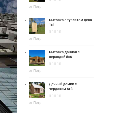
от Петр
Бытовка с туалетом цена
1х1
от Петр
Бытовка дачная с
верандой 8х6
от Петр
Дачный домик с
чердаком 6х3
от Петр