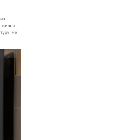
рых
а жилья
туру. Не