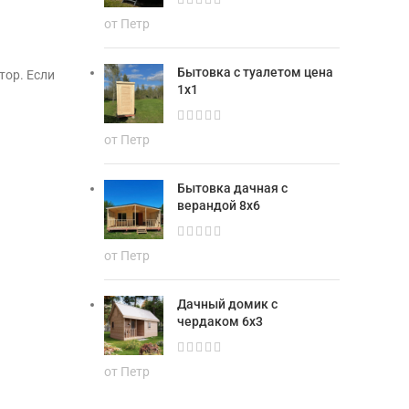
от Петр
Бытовка с туалетом цена
тор. Если
1х1
от Петр
Бытовка дачная с
верандой 8х6
от Петр
Дачный домик с
чердаком 6х3
от Петр