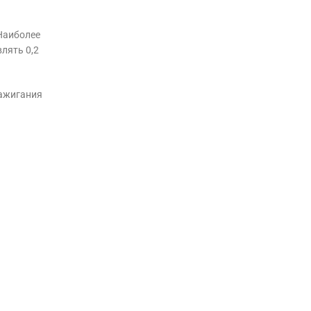
 Наиболее
лять 0,2
зажигания