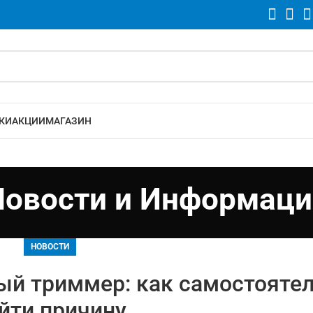
КИ
АКЦИИ
МАГАЗИН
Новости и Информаци
НОВОСТИ
ый триммер: как самостояте
йти причину