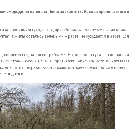
сной смородины начинают быстро желтеть. Какова причина этого 
о в неправильном уходе. Так, при обильном поливе желтизна начнет
лтая, а жилы остались зелеными – растение нуждается в азоте. Ес
.
уст, скорее всего, заражен грибками. На антракноз указывают мелк
а постепенно рыжеют, это говорит о ржавчине. Множество круглых 
листьях пятна неправильной формы, которые соединяются в причу
е не подлежит.