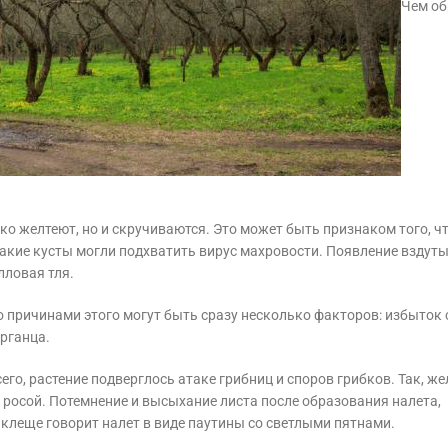
Чем об
ько желтеют, но и скручиваются. Это может быть признаком того, ч
такие кусты могли подхватить вирус махровости. Появление вздут
лловая тля.
о причинами этого могут быть сразу несколько факторов: избыток 
арганца.
его, растение подверглось атаке грибниц и споров грибков. Так, ж
 росой. Потемнение и высыхание листа после образования налета,
 клеще говорит налет в виде паутины со светлыми пятнами.