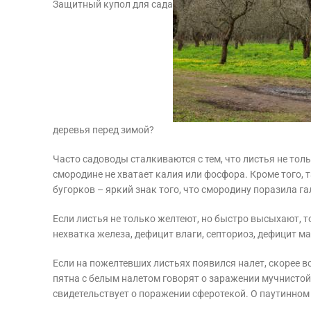
Защитный купол для сада
деревья перед зимой?
Часто садоводы сталкиваются с тем, что листья не тол
смородине не хватает калия или фосфора. Кроме того, 
бугорков – яркий знак того, что смородину поразила га
Если листья не только желтеют, но быстро высыхают, т
нехватка железа, дефицит влаги, септориоз, дефицит м
Если на пожелтевших листьях появился налет, скорее вс
пятна с белым налетом говорят о заражении мучнистой
свидетельствует о поражении сферотекой. О паутинном