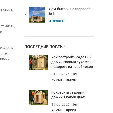
Дом бытовка с террасой
явления,
8х6
318900
₽
 темнеть,
ли
ПОСЛЕДНИЕ ПОСТЫ:
ие желтые
пятен
как построить садовый
дливый
домик своими руками
недорого из пеноблоков
21.03.2026
Нет
комментариев
покрасить садовый
домик в какой цвет
19.03.2026
Нет
комментариев