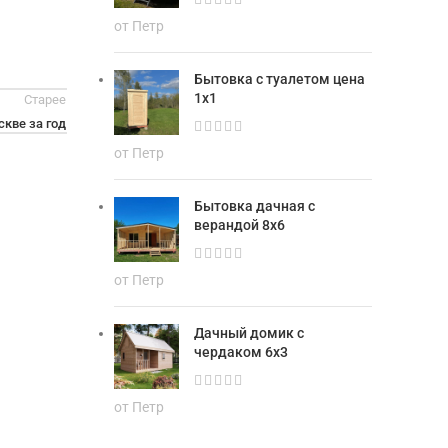
от Петр
Бытовка с туалетом цена
1х1
Старее
скве за год
от Петр
Бытовка дачная с
верандой 8х6
от Петр
Дачный домик с
чердаком 6х3
от Петр