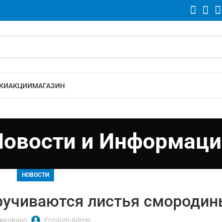
КИ
АКЦИИ
МАГАЗИН
Новости и Информаци
НОВОСТИ
ручиваются листья смородин
иковано
Ecodom-Admin