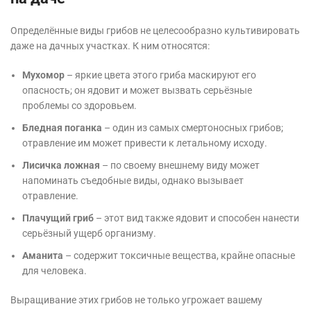
Определённые виды грибов не целесообразно культивировать
даже на дачных участках. К ним относятся:
Мухомор
– яркие цвета этого гриба маскируют его
опасность; он ядовит и может вызвать серьёзные
проблемы со здоровьем.
Бледная поганка
– один из самых смертоносных грибов;
отравление им может привести к летальному исходу.
Лисичка ложная
– по своему внешнему виду может
напоминать съедобные виды, однако вызывает
отравление.
Плачущий гриб
– этот вид также ядовит и способен нанести
серьёзный ущерб организму.
Аманита
– содержит токсичные вещества, крайне опасные
для человека.
Выращивание этих грибов не только угрожает вашему