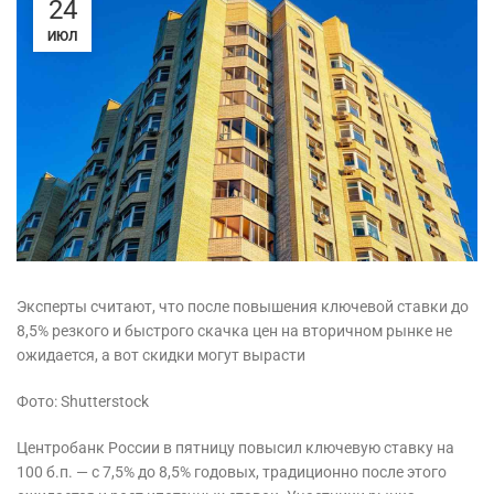
24
ИЮЛ
Эксперты считают, что после повышения ключевой ставки до
8,5% резкого и быстрого скачка цен на вторичном рынке не
ожидается, а вот скидки могут вырасти
Фото: Shutterstock
Центробанк России в пятницу повысил ключевую ставку на
100 б.п. — с 7,5% до 8,5% годовых, традиционно после этого