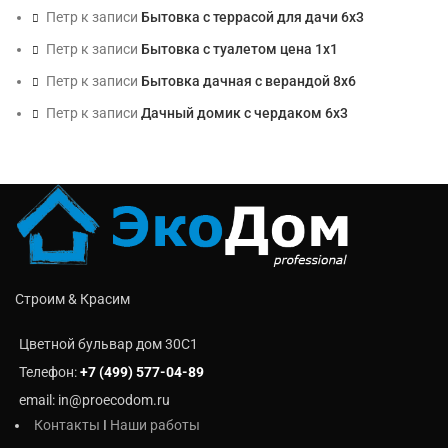
Петр
к записи
Бытовка с террасой для дачи 6х3
Петр
к записи
Бытовка с туалетом цена 1х1
Петр
к записи
Бытовка дачная с верандой 8х6
Петр
к записи
Дачный домик с чердаком 6х3
Строим & Красим
Цветной бульвар дом 30C1
Телефон:
+7 (499) 577-04-89
email: in@proecodom.ru
Контакты
I
Наши работы