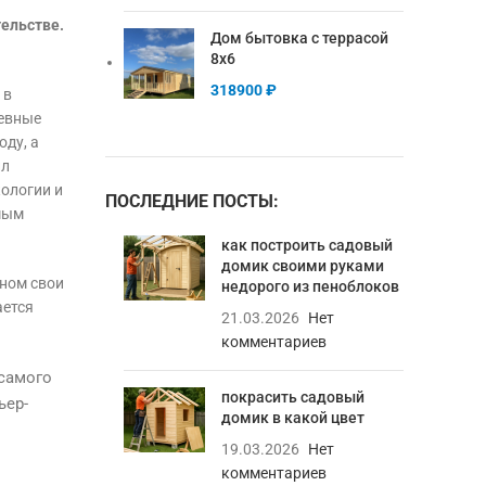
тельстве.
Дом бытовка с террасой
8х6
318900
₽
 в
севные
оду, а
ил
ологии и
ПОСЛЕДНИЕ ПОСТЫ:
мым
как построить садовый
домик своими руками
рном свои
недорого из пеноблоков
ается
21.03.2026
Нет
комментариев
 самого
покрасить садовый
ьер-
домик в какой цвет
19.03.2026
Нет
комментариев