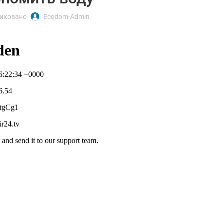
иковано
Ecodom-Admin