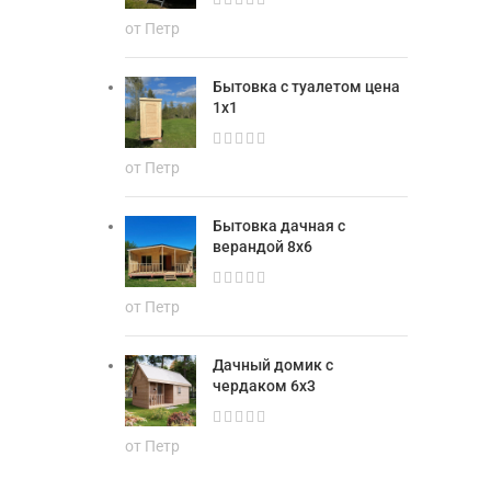
от Петр
Бытовка с туалетом цена
1х1
от Петр
Бытовка дачная с
верандой 8х6
от Петр
Дачный домик с
чердаком 6х3
от Петр