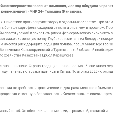
ейчас завершается посевная кампания, и ее ход обсудили в прави
ет корреспондент «МИР 24» Гульмира Жанзакова.
х. Синоптики прогнозируют засуху в отдельных областях. При этом
ь больше картофеля, сахарной свеклы и риса, чем в прошлом. По
бы спасти урожай и сократить риски, фермерам нужно экономить в
ет даже окаменелую почву: Глубокорыхлитель из Беларуси покор
м имеется риск дефицита воды для полива, прошу Министерство эк
обеспечению Кызылординской и Туркестанской областей необходи
го хозяйства Казахстана Ербол Карашукеев.
стана – пшенице. Страна традиционно полностью обеспечивает зе
м году началась отгрузка пшеницы в Китай. По итогам 2023-го ожид
ренняя потребность практически в два раза меньше объемов
продовольственную безопасность Казахстана», – сказал прем
ный штаб. Он обеспечивает семенами, агрохимией, техникой и