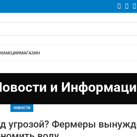
КИ
АКЦИИ
МАГАЗИН
Новости и Информаци
НОВОСТИ
под угрозой? Фермеры вынуж
ономить воду