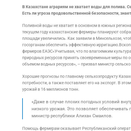
В Казахстане аграриям не хватает воды для полива. С
Есть ли угроза продовольственной безопасности, зна
Поливной воды не хватает в основном в южных региона
текущем году казахстанские фермеры планируют собрат
площади увеличились. Как заявили в Минсельхозе, что
госорганам обеспечить эффективную ирригацию.Вскопа
фермеров ЕАЭС«Учитывая, что по влагоемким культура
природных ресурсов принять своевременные меры по 
объемом водных ресурсов», – призвал министр сельско
Хорошие прогнозы по главному сельхозпродукту Казах
потребности, а также поставляет его на экспорт. В это
урожай в 16 миллионов тонн.
«Даже в случае плохих погодных условий внут
низкого урожая. Это позволяет обеспечивать 
министр республики Алихан Смаилов.
Помощь фермерам оказывает Республиканский оператив