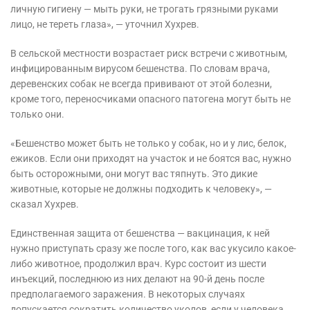
личную гигиену — мыть руки, не трогать грязными руками
лицо, не тереть глаза», — уточнил Хухрев.
В сельской местности возрастает риск встречи с животным,
инфицированным вирусом бешенства. По словам врача,
деревенских собак не всегда прививают от этой болезни,
кроме того, переносчиками опасного патогена могут быть не
только они.
«Бешенство может быть не только у собак, но и у лис, белок,
ежиков. Если они приходят на участок и не боятся вас, нужно
быть осторожными, они могут вас тяпнуть. Это дикие
животные, которые не должны подходить к человеку», —
сказал Хухрев.
Единственная защита от бешенства — вакцинация, к ней
нужно приступать сразу же после того, как вас укусило какое-
либо животное, продолжил врач. Курс состоит из шести
инъекций, последнюю из них делают на 90-й день после
предполагаемого заражения. В некоторых случаях
допускается сократить количество уколов, если у человека