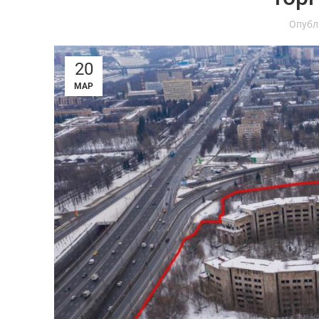
Опубл
20
МАР