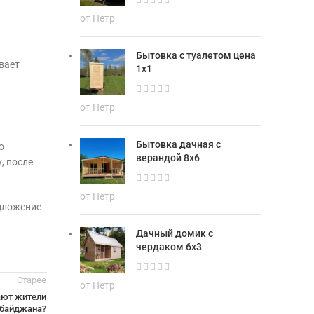
от Петр
Бытовка с туалетом цена
вает
1х1
от Петр
Бытовка дачная с
о
верандой 8х6
, после
от Петр
едложение
Дачный домик с
чердаком 6х3
Старее
от Петр
пают жители
байджана?