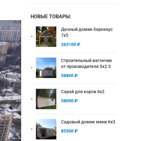
НОВЫЕ ТОВАРЫ:
Дачный домик барнхаус
7х5
263100
₽
Строительный вагончик
от производителя 5х2.5
58800
₽
Сарай для коров 6х2
58000
₽
Садовый домик мини 6х3
85300
₽