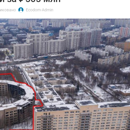
иковано
Ecodom-Admin