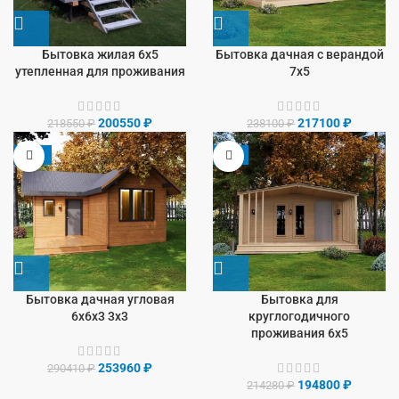
Бытовка жилая 6х5
Бытовка дачная с верандой
утепленная для проживания
7х5
200550
₽
217100
₽
218550
₽
238100
₽
-13%
-9%
Бытовка дачная угловая
Бытовка для
6х6х3 3х3
круглогодичного
проживания 6х5
253960
₽
290410
₽
194800
₽
214280
₽