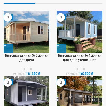
-5%
-9%
Бытовка дачная 5х5 жилая
Бытовка дачная 6х4 жилая
для дачи
для дачи утепленная
181350
₽
163500
₽
191350
₽
179600
₽
-8%
-9%