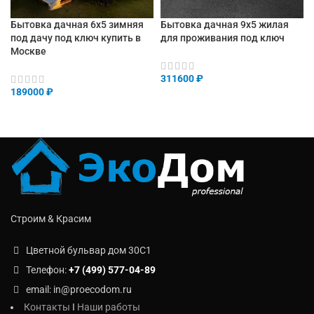
Бытовка дачная 6х5 зимняя
Бытовка дачная 9х5 жилая
под дачу под ключ купить в
для проживания под ключ
Москве
311600
₽
189000
₽
Строим & Красим
Цветной бульвар дом 30C1
Телефон:
+7 (499) 577-04-89
email: in@proecodom.ru
Контакты
I
Наши работы