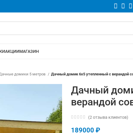
КИ
АКЦИИ
МАГАЗИН
Дачные домики 5 метров
Дачный домик 6х5 утепленный с верандой 
Дачный доми
верандой со
(
2
отзыва клиентов)
189000
₽