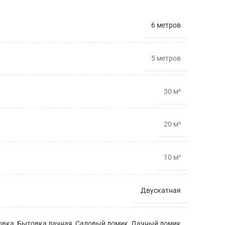
6 метров
5 метрoв
30 м²
20 м²
10 м²
Двускатная
овка
,
Бытовка дачная
,
Садовый домик
,
Дачный домик